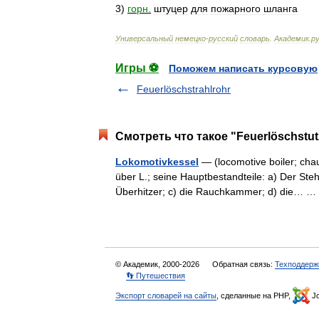
3
)
горн
.
штуцер
для
пожарного
шланга
Универсальный
немецко
-
русский
словарь
.
Академик
.
ру
Игры ⚽
Поможем написать курсовую
Feuerlöschstrahlrohr
Смотреть что такое "Feuerlöschstut
Lokomotivkessel
— (locomotive boiler; chau
über L.; seine Hauptbestandteile: a) Der St
Überhitzer; c) die Rauchkammer; d) die…
© Академик, 2000-2026
Обратная связь:
Техподдерж
👣 Путешествия
Экспорт словарей на сайты
, сделанные на PHP,
Jo