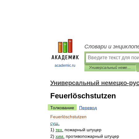
Словари и энциклоп
academic.ru
Универсальный немецко-русский словарь
Универсальный немецко-рус
Feuerlöschstutzen
Толкование
Перевод
Feuerlöschstutzen
сущ
.
1
)
тех
.
пожарный
штуцер
2
)
хим
.
противопожарный
штуцер