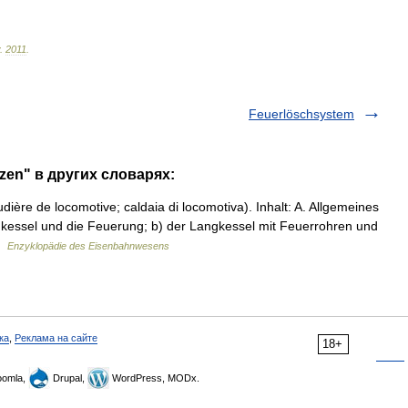
.
2011
.
Feuerlöschsystem
zen" в других словарях:
dière de locomotive; caldaia di locomotiva). Inhalt: A. Allgemeines
ehkessel und die Feuerung; b) der Langkessel mit Feuerrohren und
 …
Enzyklopädie des Eisenbahnwesens
ка
,
Реклама на сайте
18+
omla,
Drupal,
WordPress, MODx.